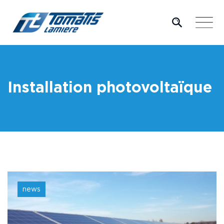
Skip
to
content
Installation photovoltaïque
news