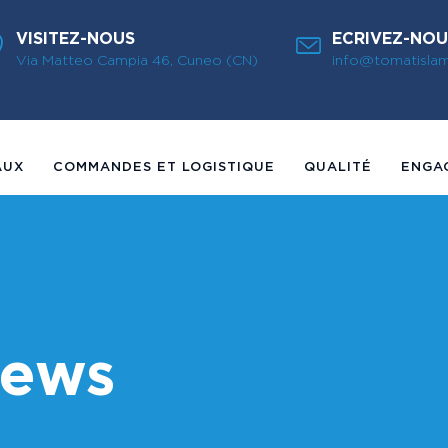
VISITEZ-NOUS
ECRIVEZ-NOU
Via Matteo Campia 46, Cuneo (CN)
info@tomatisla
AUX
COMMANDES ET LOGISTIQUE
QUALITÉ
ENGA
news