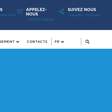
S
APPELEZ-
SUIVEZ NOUS
NOUS
miere.com
LinkedIn
|
YouTube
+39 0171 346190
GEMENT
CONTACTS
FR