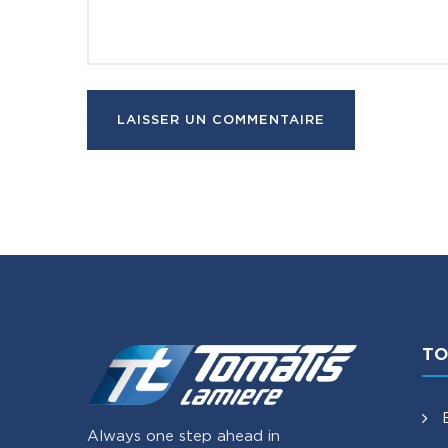
TO
Always one step ahead in