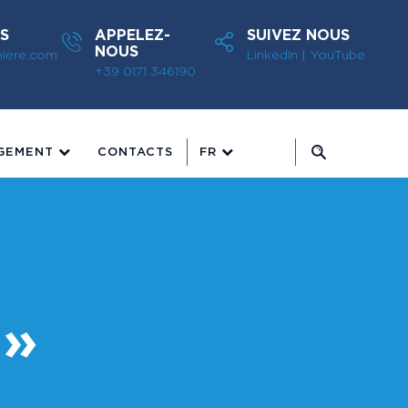
S
APPELEZ-
SUIVEZ NOUS
NOUS
miere.com
LinkedIn
|
YouTube
+39 0171 346190
GEMENT
CONTACTS
FR
 »