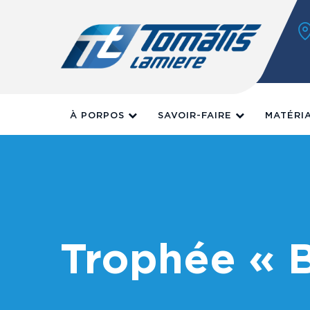
Skip
to
content
À PORPOS
SAVOIR-FAIRE
MATÉRI
Trophée « B